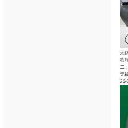
无
程
二
无
26-