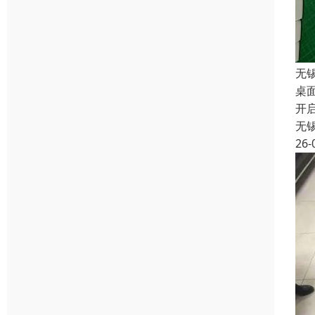
无
桌
开
无
26-