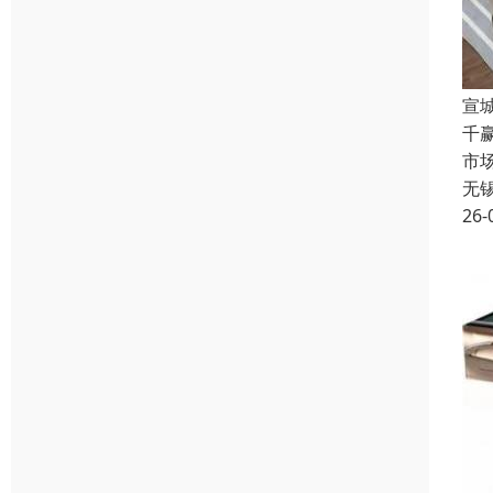
宣
千
市
无
26-