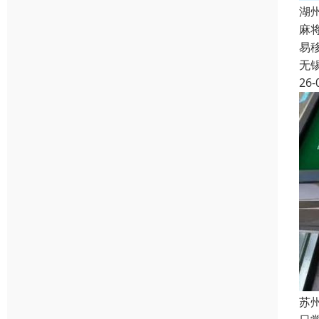
湖
麻
易
无
26-
苏