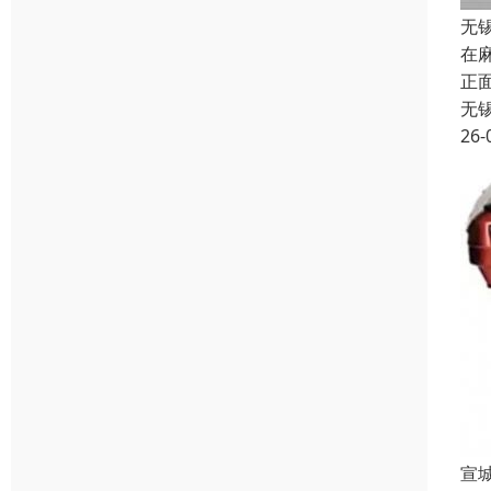
无
在
正
无
26-
宣