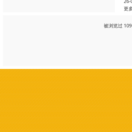
26-
更
被浏览过 10