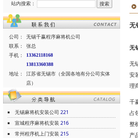
站内搜索：
无
公司：
无锡千赢程序麻将机公司
联系：
张总
无
手机：
13362118168
无
13813360388
地址：
江苏省无锡市（全国各地有分公司实体
安
店）
理
千
无锡麻将机安装公司
221
占
宣城程序麻将机安装
216
整
常州程序机上门安装
215
产