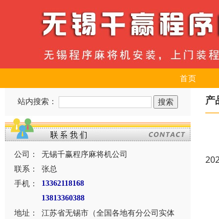
首页
产
站内搜索：
公司：
无锡千赢程序麻将机公司
20
联系：
张总
手机：
13362118168
13813360388
地址：
江苏省无锡市（全国各地有分公司实体