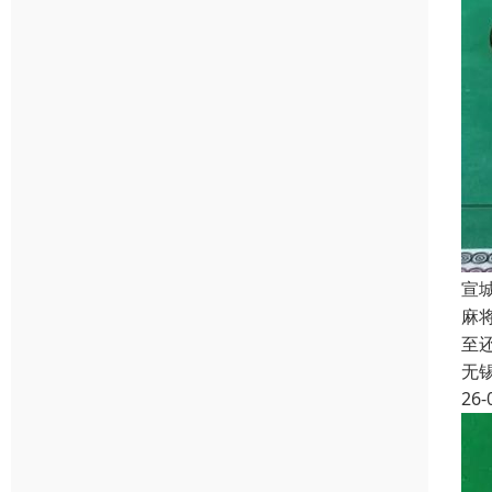
宣
麻
至
无
26-