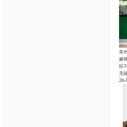
常
麻
区
无
26-