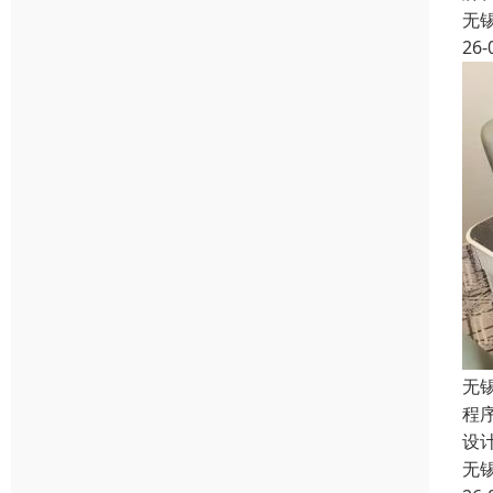
无
26-
无
程
设
无