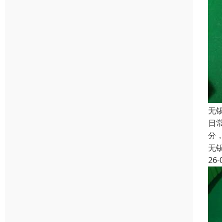
无
日
分
无
26-