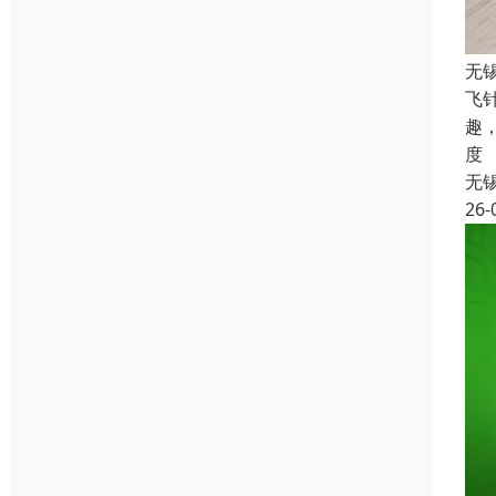
无
飞
趣
度
无
26-