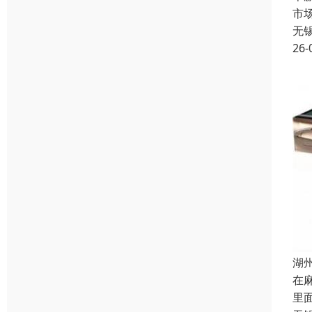
市
无
26-
湖
在
里