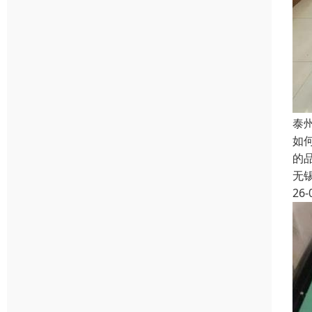
泰
如
的
无
26-