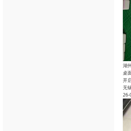
湖
桌
开
无
26-