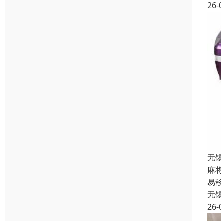
26-
无
麻
易
无
26-