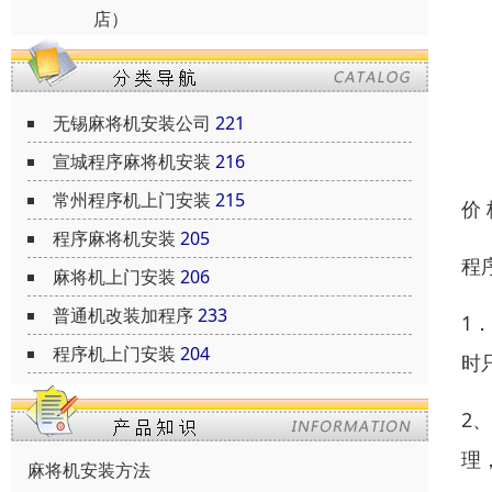
店）
无锡麻将机安装公司
221
宣城程序麻将机安装
216
常州程序机上门安装
215
价
程序麻将机安装
205
程
麻将机上门安装
206
普通机改装加程序
233
1
程序机上门安装
204
时
2
理
麻将机安装方法