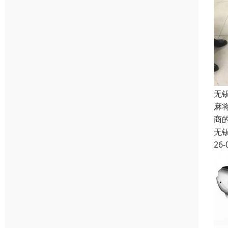
无
麻
商
无
26-