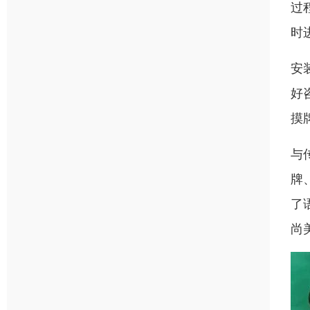
过
时
安
好
摸
与
牌
了
尚