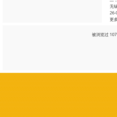
无
26-
更
被浏览过 10