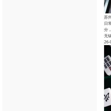
苏
日
分
无
26-