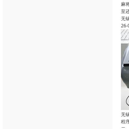
麻
至
无
26-
无
程
二