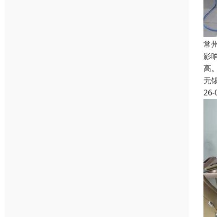
常
影
高
无
26-