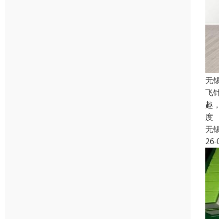
无
飞
趣
度
无
26-