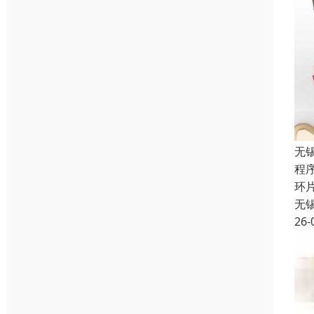
无
程
环
无
26-