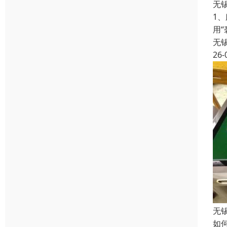
无
1
用
无
26-
无
如