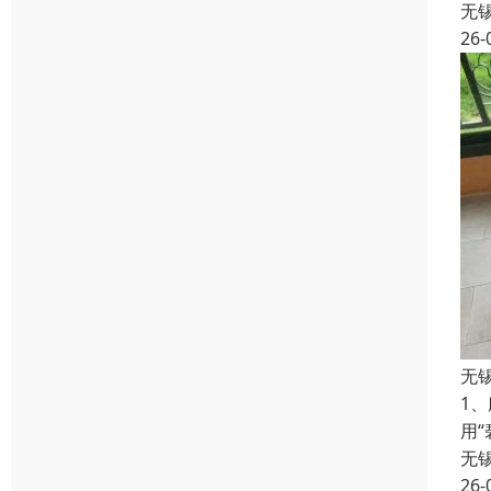
无
26-
无
1
用
无
26-