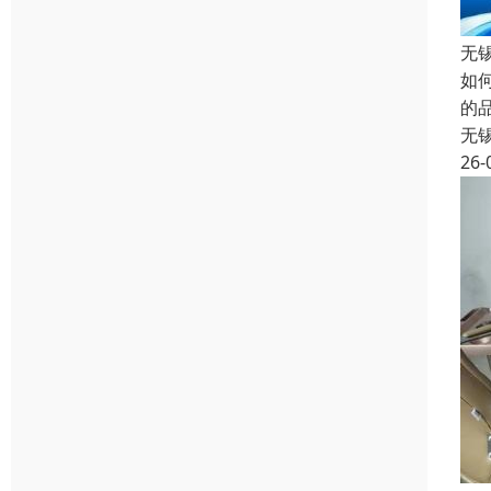
无
如
的
无
26-