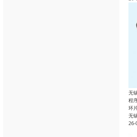
无
程
环
无
26-