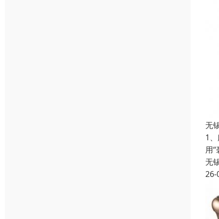
无
1
用
无
26-