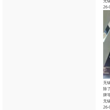
无
26-
无
除
牌
无
26-