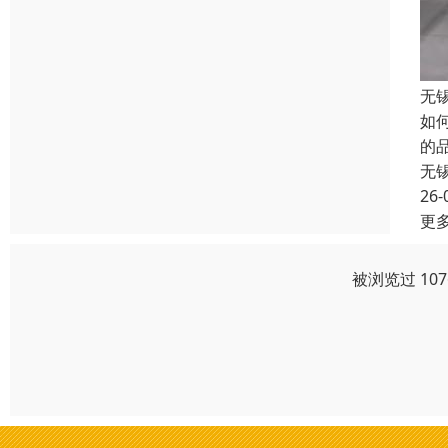
无
如
的
无
26-
更
被浏览过 10