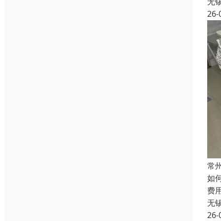
无
26-
常
如
费
无
26-