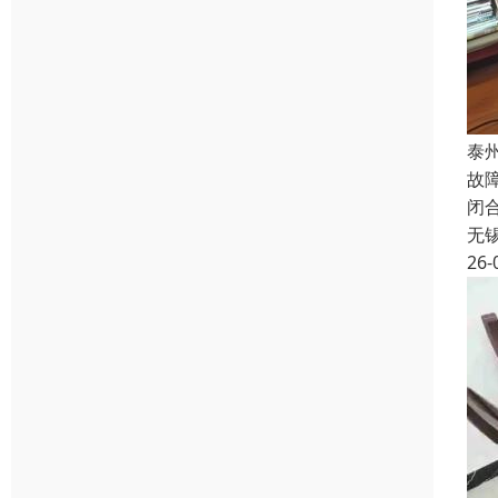
泰
故
闭
无
26-