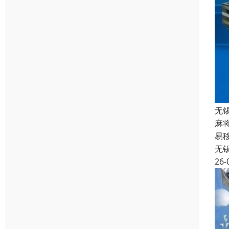
无
麻
易
无
26-