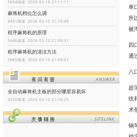
5694阅读 2026-03-10 21:11:11
单
麻将机档位怎么调
所
8431阅读 2026-03-10 21:10:49
被
程序麻将机的原理
5646阅读 2026-03-10 21:09:31
四
程序麻将机的清洁方法
通
5685阅读 2026-03-10 21:09:07
八
超
全自动麻将机主板的部分哪里容易坏
统
3535阅读 2026-03-10 21:10:25
术
钢
稳