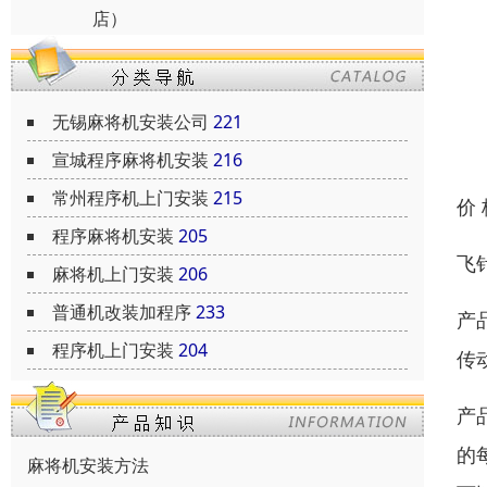
店）
无锡麻将机安装公司
221
宣城程序麻将机安装
216
常州程序机上门安装
215
价
程序麻将机安装
205
飞
麻将机上门安装
206
普通机改装加程序
233
产
程序机上门安装
204
传
产
的
麻将机安装方法