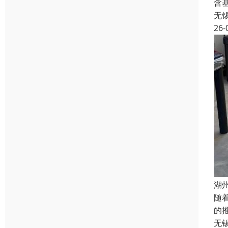
含
无
26-
湖
随
的
无