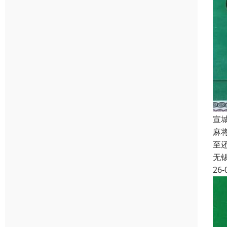
宣
麻
至
无
26-