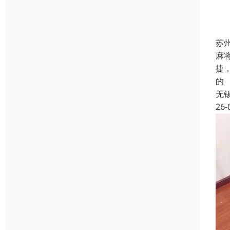
苏
麻
捷
的
无
26-