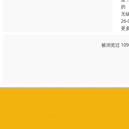
的
无
26-
更
被浏览过 10