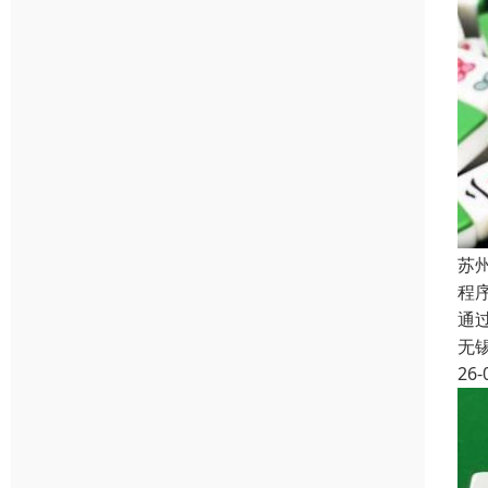
苏
程
通
无
26-