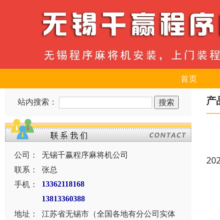
首页
产
站内搜索：
公司：
无锡千赢程序麻将机公司
20
联系：
张总
手机：
13362118168
13813360388
地址：
江苏省无锡市（全国各地有分公司实体