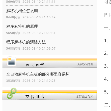
可
5696阅读 2026-03-10 21:11:11
麻将机档位怎么调
四
8440阅读 2026-03-10 21:10:49
程序麻将机的原理
一
5650阅读 2026-03-10 21:09:31
1
程序麻将机的清洁方法
5688阅读 2026-03-10 21:09:07
2
3
全自动麻将机主板的部分哪里容易坏
4
3535阅读 2026-03-10 21:10:25
5
二