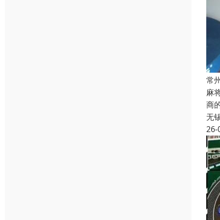
常
麻
商
无
26-