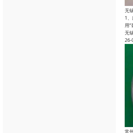
无
1
用
无
26-
常