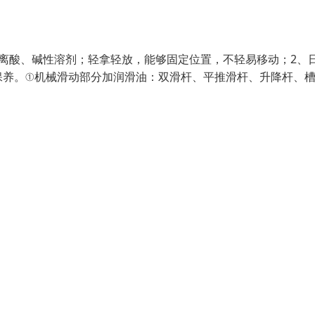
离酸、碱性溶剂；轻拿轻放，能够固定位置，不轻易移动；2、
保养。①机械滑动部分加润滑油：双滑杆、平推滑杆、升降杆、