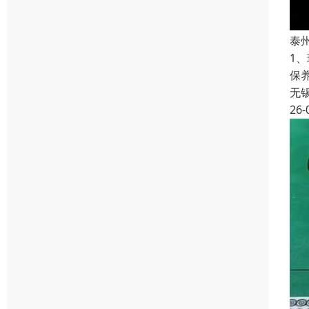
泰
1
保
无
26-