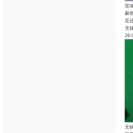
宣
麻
至
无
26-
无