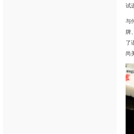
试
与
牌
了
尚