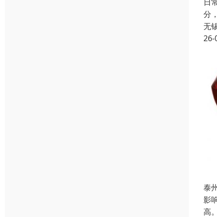
日
分
无
26-
泰
影
高