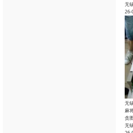
无
26-
无
麻
贪
无
26-